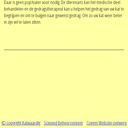
Daar is geen psychiater voor nodig. De dierenarts kan het medische deel
behandelen en de gedragstherapeut kan u helpen het gedrag van uw kat te
begrijpen en om te buigen naar gewenst gedrag. Om zo uw kat weer beter
in zijn vel te laten zitten.
© copyright Katwaardig
|
Scipned Beheersysteem
|
Cogem Website-ontwerp