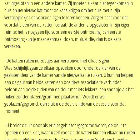
kat ingesloten in een andere kamer. Zij moeten elkaar niet tegenkomen in
huis en uw nieuwe kat moet de kans krijgen om het huis met al zijn
verstopplekjes en voorzieningen te leren kennen. Zorg er echt voor dat
voordat u een van de katten loslaat, de ander is opgesloten in zijn eigen
ruimte: het is nog geen tijd voor een eerste ontmoeting! Een eerste
ontmoeting kun je maar eenmaal doen, mislukt die, dan is de kans
verkeken.
- De katten raken nu zoetjes aan vertrouwd met elkaars geur.
Waarschijnlijk gaan ze elkaar opzoeken door onder de kier van de
gesloten deur van de kamer van de nieuwe kat te ruiken. U kunt nu helpen
aan de geur van beide katten een positieve associatie te verbinden:
beloon aan beide zijden van de deur met iets lekkers: een snoepje als het
ruiken zonder blazen/grommen plaatsvindt. Wordt er wel
geblazen/gegromd, dan sluit u de deur, einde van de sessie voor dat
moment.
- U breidt dit uit door als er niet geblazen/gegromd wordt, de deur te
openen op een kier, waar u zelf voor zit: de katten kunnen elkaar nu ruiken
en gedeeltelijk zien: goed gedrag( niet grommen en/of blazen terwijl ze