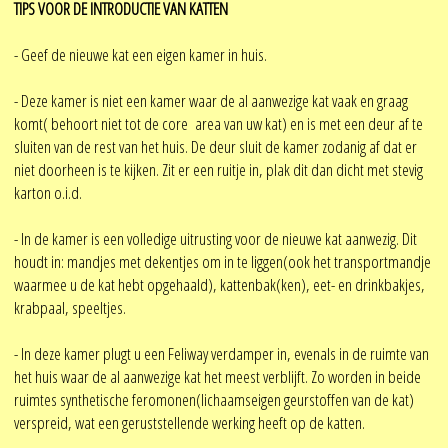
TIPS VOOR DE INTRODUCTIE VAN KATTEN
- Geef de nieuwe kat een eigen kamer in huis.
- Deze kamer is niet een kamer waar de al aanwezige kat vaak en graag
komt( behoort niet tot de core area van uw kat) en is met een deur af te
sluiten van de rest van het huis. De deur sluit de kamer zodanig af dat er
niet doorheen is te kijken. Zit er een ruitje in, plak dit dan dicht met stevig
karton o.i.d.
- In de kamer is een volledige uitrusting voor de nieuwe kat aanwezig. Dit
houdt in: mandjes met dekentjes om in te liggen(ook het transportmandje
waarmee u de kat hebt opgehaald), kattenbak(ken), eet- en drinkbakjes,
krabpaal, speeltjes.
- In deze kamer plugt u een Feliway verdamper in, evenals in de ruimte van
het huis waar de al aanwezige kat het meest verblijft. Zo worden in beide
ruimtes synthetische feromonen(lichaamseigen geurstoffen van de kat)
verspreid, wat een geruststellende werking heeft op de katten.