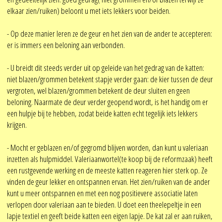
elkaar zien/ruiken) beloont u met iets lekkers voor beiden.
- Op deze manier leren ze de geur en het zien van de ander te accepteren:
er is immers een beloning aan verbonden.
- U breidt dit steeds verder uit op geleide van het gedrag van de katten:
niet blazen/grommen betekent stapje verder gaan: de kier tussen de deur
vergroten, wel blazen/grommen betekent de deur sluiten en geen
beloning. Naarmate de deur verder geopend wordt, is het handig om er
een hulpje bij te hebben, zodat beide katten echt tegelijk iets lekkers
krijgen.
- Mocht er geblazen en/of gegromd blijven worden, dan kunt u valeriaan
inzetten als hulpmiddel. Valeriaanwortel(te koop bij de reformzaak) heeft
een rustgevende werking en de meeste katten reageren hier sterk op. Ze
vinden de geur lekker en ontspannen ervan. Het zien/ruiken van de ander
kunt u meer ontspannen en met een nog positievere associatie laten
verlopen door valeriaan aan te bieden. U doet een theelepeltje in een
lapje textiel en geeft beide katten een eigen lapje. De kat zal er aan ruiken,