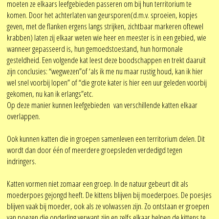
moeten ze elkaars leefgebieden passeren om bij hun territorium te
komen. Door het achterlaten van geursporen(d.m.v. sproeien, kopjes
geven, met de flanken ergens langs strijken, zichtbaar markeren oftewel
krabben) laten zij elkaar weten wie heer en meester is in een gebied, wie
wanneer gepasseerd is, hun gemoedstoestand, hun hormonale
gesteldheid. Een volgende kat leest deze boodschappen en trekt daaruit
zijn conclusies: “wegwezen”of ‘als ik me nu maar rustig houd, kan ik hier
wel snel voorbij lopen” of “die grote kater is hier een uur geleden voorbij
gekomen, nu kan ik erlangs”etc.
Op deze manier kunnen leefgebieden van verschillende katten elkaar
overlappen.
Ook kunnen katten die in groepen samenleven een territorium delen. Dit
wordt dan door één of meerdere groepsleden verdedigd tegen
indringers.
Katten vormen niet zomaar een groep. In de natuur gebeurt dit als
moederpoes gejongd heeft. De kittens blijven bij moederpoes. De poesjes
blijven vaak bij moeder, ook als ze volwassen zijn. Zo ontstaan er groepen
van poezen die onderling verwant zijn en zelfs elkaar helpen de kittens te