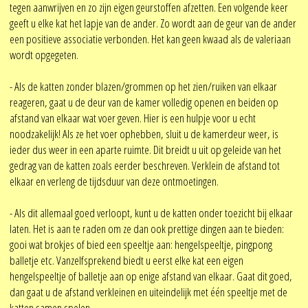
tegen aanwrijven en zo zijn eigen geurstoffen afzetten. Een volgende keer
geeft u elke kat het lapje van de ander. Zo wordt aan de geur van de ander
een positieve associatie verbonden. Het kan geen kwaad als de valeriaan
wordt opgegeten.
- Als de katten zonder blazen/grommen op het zien/ruiken van elkaar
reageren, gaat u de deur van de kamer volledig openen en beiden op
afstand van elkaar wat voer geven. Hier is een hulpje voor u echt
noodzakelijk! Als ze het voer ophebben, sluit u de kamerdeur weer, is
ieder dus weer in een aparte ruimte. Dit breidt u uit op geleide van het
gedrag van de katten zoals eerder beschreven. Verklein de afstand tot
elkaar en verleng de tijdsduur van deze ontmoetingen.
- Als dit allemaal goed verloopt, kunt u de katten onder toezicht bij elkaar
laten. Het is aan te raden om ze dan ook prettige dingen aan te bieden:
gooi wat brokjes of bied een speeltje aan: hengelspeeltje, pingpong
balletje etc. Vanzelfsprekend biedt u eerst elke kat een eigen
hengelspeeltje of balletje aan op enige afstand van elkaar. Gaat dit goed,
dan gaat u de afstand verkleinen en uiteindelijk met één speeltje met de
katten samen spelen.