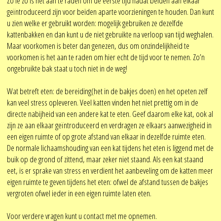
Zo ie zo is het aan te raden om de eerste tijd nadat beiden aan elkaar
geïntroduceerd zijn voor beiden aparte voorzieningen te houden. Dan kunt
u zien welke er gebruikt worden: mogelijk gebruiken ze dezelfde
kattenbakken en dan kunt u de niet gebruikte na verloop van tijd weghalen.
Maar voorkomen is beter dan genezen, dus om onzindelijkheid te
voorkomen is het aan te raden om hier echt de tijd voor te nemen. Zo’n
ongebruikte bak staat u toch niet in de weg!
Wat betreft eten: de bereiding(het in de bakjes doen) en het opeten zelf
kan veel stress opleveren. Veel katten vinden het niet prettig om in de
directe nabijheid van een andere kat te eten. Geef daarom elke kat, ook al
zijn ze aan elkaar geïntroduceerd en verdragen ze elkaars aanwezigheid in
een eigen ruimte of op grote afstand van elkaar in dezelfde ruimte eten.
De normale lichaamshouding van een kat tijdens het eten is liggend met de
buik op de grond of zittend, maar zeker niet staand. Als een kat staand
eet, is er sprake van stress en verdient het aanbeveling om de katten meer
eigen ruimte te geven tijdens het eten: ofwel de afstand tussen de bakjes
vergroten ofwel ieder in een eigen ruimte laten eten.
Voor verdere vragen kunt u contact met me opnemen.