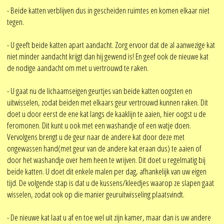
- Beide katten verblijven dus in gescheiden ruimtes en komen elkaar niet
tegen.
- U geeft beide katten apart aandacht. Zorg ervoor dat de al aanwezige kat
niet minder aandacht krijgt dan hij gewend is! En geef ook de nieuwe kat
de nodige aandacht om met u vertrouwd te raken.
- U gaat nu de lichaamseigen geurtjes van beide katten oogsten en
uitwisselen, zodat beiden met elkaars geur vertrouwd kunnen raken. Dit
doet u door eerst de ene kat langs de kaaklijn te aaien, hier oogst u de
feromonen. Dit kunt u ook met een washandje of een watje doen.
Vervolgens brengt u de geur naar de andere kat door deze met
ongewassen hand(met geur van de andere kat eraan dus) te aaien of
door het washandje over hem heen te wrijven. Dit doet u regelmatig bij
beide katten. U doet dit enkele malen per dag, afhankelijk van uw eigen
tijd. De volgende stap is dat u de kussens/kleedjes waarop ze slapen gaat
wisselen, zodat ook op die manier geuruitwisseling plaatsvindt.
- De nieuwe kat laat u af en toe wel uit zijn kamer, maar dan is uw andere