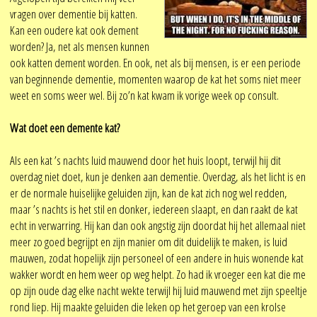
vragen over dementie bij katten.
Kan een oudere kat ook dement
worden? Ja, net als mensen kunnen
ook katten dement worden. En ook, net als bij mensen, is er een periode
van beginnende dementie, momenten waarop de kat het soms niet meer
weet en soms weer wel. Bij zo’n kat kwam ik vorige week op consult.
Wat doet een demente kat?
Als een kat ’s nachts luid mauwend door het huis loopt, terwijl hij dit
overdag niet doet, kun je denken aan dementie. Overdag, als het licht is en
er de normale huiselijke geluiden zijn, kan de kat zich nog wel redden,
maar ’s nachts is het stil en donker, iedereen slaapt, en dan raakt de kat
echt in verwarring. Hij kan dan ook angstig zijn doordat hij het allemaal niet
meer zo goed begrijpt en zijn manier om dit duidelijk te maken, is luid
mauwen, zodat hopelijk zijn personeel of een andere in huis wonende kat
wakker wordt en hem weer op weg helpt. Zo had ik vroeger een kat die me
op zijn oude dag elke nacht wekte terwijl hij luid mauwend met zijn speeltje
rond liep. Hij maakte geluiden die leken op het geroep van een krolse