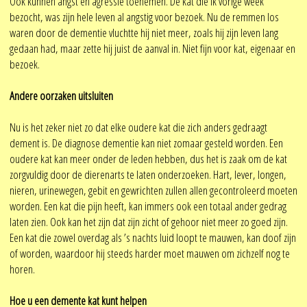
Ook kunnen angst en agressie toenemen. De kat die ik vorige week
bezocht, was zijn hele leven al angstig voor bezoek. Nu de remmen los
waren door de dementie vluchtte hij niet meer, zoals hij zijn leven lang
gedaan had, maar zette hij juist de aanval in. Niet fijn voor kat, eigenaar en
bezoek.
Andere oorzaken uitsluiten
Nu is het zeker niet zo dat elke oudere kat die zich anders gedraagt
dement is. De diagnose dementie kan niet zomaar gesteld worden. Een
oudere kat kan meer onder de leden hebben, dus het is zaak om de kat
zorgvuldig door de dierenarts te laten onderzoeken. Hart, lever, longen,
nieren, urinewegen, gebit en gewrichten zullen allen gecontroleerd moeten
worden. Een kat die pijn heeft, kan immers ook een totaal ander gedrag
laten zien. Ook kan het zijn dat zijn zicht of gehoor niet meer zo goed zijn.
Een kat die zowel overdag als ’s nachts luid loopt te mauwen, kan doof zijn
of worden, waardoor hij steeds harder moet mauwen om zichzelf nog te
horen.
Hoe u een demente kat kunt helpen