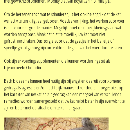
met gewrichtsproblemen, Mobilty Diet van Royal Canin of Hills J/D.
Om de hersenen toch wat te stimuleren, is het ook belangrijk dat de kat
wel activiteiten krijgt aangeboden. Voedselverrijking, het werken voor voer,
is hiervoor een goede manier. Mogelijk moet de moeilijkheidsgraad wat
worden aangepast. Maak het niet te moeilijk, uw kat moet niet
gefrustreerd raken. Dus zorg ervoor dat de gaatjes in het balletje of
speeltje groot genoeg zijn om voldoende geur van het voer door te laten.
Ook zijn er voedingssupplementen die kunnen worden ingezet als
bijvoorbeeld Cholodin.
Bach bloesems kunnen heel nuttig zijn bij angst en daaruit voortkomend
gedrag als agressie en/of nachtelijk mauwend ronddolen. Toegespitst op
het karakter van uw kat en zijn gedrag kan een mengsel van verschillende
remedies worden samengesteld dat uw kat helpt beter in zijn evenwicht te
zijn en beter met de situatie om te kunnen gaan.