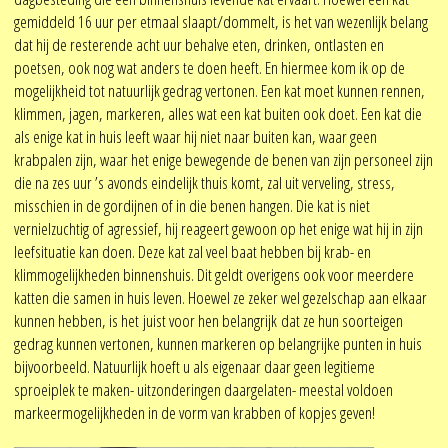
gemiddeld 16 uur per etmaal slaapt/dommelt, is het van wezenlijk belang
dat hij de resterende acht uur behalve eten, drinken, ontlasten en
poetsen, ook nog wat anders te doen heeft. En hiermee kom ik op de
mogelijkheid tot natuurlijk gedrag vertonen. Een kat moet kunnen rennen,
klimmen, jagen, markeren, alles wat een kat buiten ook doet. Een kat die
als enige kat in huis leeft waar hij niet naar buiten kan, waar geen
krabpalen zijn, waar het enige bewegende de benen van zijn personeel zijn
die na zes uur ’s avonds eindelijk thuis komt, zal uit verveling, stress,
misschien in de gordijnen of in die benen hangen. Die kat is niet
vernielzuchtig of agressief, hij reageert gewoon op het enige wat hij in zijn
leefsituatie kan doen. Deze kat zal veel baat hebben bij krab- en
klimmogelijkheden binnenshuis. Dit geldt overigens ook voor meerdere
katten die samen in huis leven. Hoewel ze zeker wel gezelschap aan elkaar
kunnen hebben, is het juist voor hen belangrijk dat ze hun soorteigen
gedrag kunnen vertonen, kunnen markeren op belangrijke punten in huis
bijvoorbeeld. Natuurlijk hoeft u als eigenaar daar geen legitieme
sproeiplek te maken- uitzonderingen daargelaten- meestal voldoen
markeermogelijkheden in de vorm van krabben of kopjes geven!