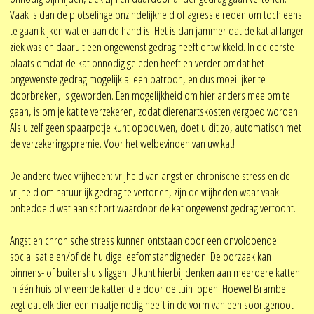
Vaak is dan de plotselinge onzindelijkheid of agressie reden om toch eens
te gaan kijken wat er aan de hand is. Het is dan jammer dat de kat al langer
ziek was en daaruit een ongewenst gedrag heeft ontwikkeld. In de eerste
plaats omdat de kat onnodig geleden heeft en verder omdat het
ongewenste gedrag mogelijk al een patroon, en dus moeilijker te
doorbreken, is geworden. Een mogelijkheid om hier anders mee om te
gaan, is om je kat te verzekeren, zodat dierenartskosten vergoed worden.
Als u zelf geen spaarpotje kunt opbouwen, doet u dit zo, automatisch met
de verzekeringspremie. Voor het welbevinden van uw kat!
De andere twee vrijheden: vrijheid van angst en chronische stress en de
vrijheid om natuurlijk gedrag te vertonen, zijn de vrijheden waar vaak
onbedoeld wat aan schort waardoor de kat ongewenst gedrag vertoont.
Angst en chronische stress kunnen ontstaan door een onvoldoende
socialisatie en/of de huidige leefomstandigheden. De oorzaak kan
binnens- of buitenshuis liggen. U kunt hierbij denken aan meerdere katten
in één huis of vreemde katten die door de tuin lopen. Hoewel Brambell
zegt dat elk dier een maatje nodig heeft in de vorm van een soortgenoot