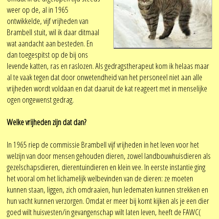
weer op de, al in 1965
ontwikkelde, vijf vrijheden van
Brambell stuit, wil ik daar ditmaal
wat aandacht aan besteden. En
dan toegespitst op de bij ons
levende katten, ras en raslozen. Als gedragstherapeut kom ik helaas maar
al te vaak tegen dat door onwetendheid van het personeel niet aan alle
vrijheden wordt voldaan en dat daaruit de kat reageert met in menselijke
ogen ongewenst gedrag.
Welke vrijheden zijn dat dan?
In 1965 riep de commissie Brambell vijf vrijheden in het leven voor het
welzijn van door mensen gehouden dieren, zowel landbouwhuisdieren als
gezelschapsdieren, dierentuindieren en klein vee. In eerste instantie ging
het vooral om het lichamelijk welbevinden van de dieren: ze moeten
kunnen staan, liggen, zich omdraaien, hun ledematen kunnen strekken en
hun vacht kunnen verzorgen. Omdat er meer bij komt kijken als je een dier
goed wilt huisvesten/in gevangenschap wilt laten leven, heeft de FAWC(