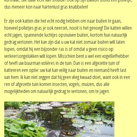
dus meneer kon naar hartenlust gras knabbelen!
Er zijn ook katten die het echt nodig hebben om naar buiten te gaan,
hoeveel polletjes gras je ook neerzet, nooit is het genoeg! Die katten willen
echt jagen, spannende luchtjes opsnuiven buiten, kortom hun natuurlijk
gedrag vertonen. Het kan zijn dat u uw kat niet zomaar buiten wilt laten
lopen, omdat hij een bijzonder ras is of omdat u geen risico op
verkeersongelukken wilt lopen. Misschien bent u wel een vogelliefhebber
of heeft uw buurman volières in de tuin. Dan is een afgezette tuin of
kattenren een optie: uw kat kan veilig naar buiten en niemand heeft last
van hem. Ik kan niet zeggen dat hij geen vlieg kwaad doet, want ook in een
ren of afgezette tuin komen insecten, vogels, muizen, dus alle
mogelijkheden om natuurlijk gedrag te vertonen, om te jagen.