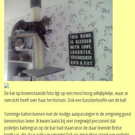
De kat op bovenstaande foto ligt op een mooi hoog uitkijkplekje, waar ze
overzicht heeft over haar territorium. Ook een basisbehoefte van de kat!
Sommige katten kunnen met de nodige aanpassingen in de omgeving goed
binnenshuis leven. Ik kwam laatst bij zeer toegewijd personeel dat
polletjes kattengras op de bar had staan voor de daar levende Britse
korthaar, die daar echt van smulde! Ook op zijn balkon stond een polletje,