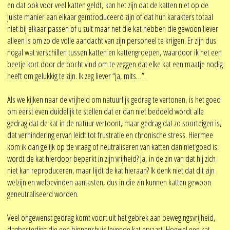
en dat ook voor veel katten geldt, kan het zijn dat de katten niet op de
juiste manier aan elkaar geïntroduceerd zijn of dat hun karakters totaal
niet bij elkaar passen of u zult maar net die kat hebben die gewoon liever
alleen is om zo de volle aandacht van zijn personeel te krijgen. Er zijn dus
nogal wat verschillen tussen katten en kattengroepen, waardoor ik het een
beetje kort door de bocht vind om te zeggen dat elke kat een maatje nodig
heeft om gelukkig te zijn. Ik zeg liever “ja, mits…”.
Als we kijken naar de vrijheid om natuurlijk gedrag te vertonen, is het goed
om eerst even duidelijk te stellen dat er dan niet bedoeld wordt alle
gedrag dat de kat in de natuur vertoont, maar gedrag dat zo soorteigen is,
dat verhindering ervan leidt tot frustratie en chronische stress. Hiermee
kom ik dan gelijk op de vraag of neutraliseren van katten dan niet goed is:
wordt de kat hierdoor beperkt in zijn vrijheid? Ja, in de zin van dat hij zich
niet kan reproduceren, maar lijdt de kat hieraan? Ik denk niet dat dit zijn
welzijn en welbevinden aantasten, dus in die zin kunnen katten gewoon
geneutraliseerd worden.
Veel ongewenst gedrag komt voort uit het gebrek aan bewegingsvrijheid,
dagbesteding die een binnenshuis levende kat ervaart. Hoewel een kat