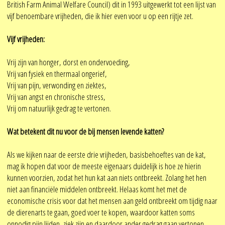
British Farm Animal Welfare Council) dit in 1993 uitgewerkt tot een lijst van
vijf benoembare vrijheden, die ik hier even voor u op een rijtje zet.
Vijf vrijheden:
Vrij zijn van honger, dorst en ondervoeding,
Vrij van fysiek en thermaal ongerief,
Vrij van pijn, verwonding en ziektes,
Vrij van angst en chronische stress,
Vrij om natuurlijk gedrag te vertonen.
Wat betekent dit nu voor de bij mensen levende katten?
Als we kijken naar de eerste drie vrijheden, basisbehoeftes van de kat,
mag ik hopen dat voor de meeste eigenaars duidelijk is hoe ze hierin
kunnen voorzien, zodat het hun kat aan niets ontbreekt. Zolang het hen
niet aan financiële middelen ontbreekt. Helaas komt het met de
economische crisis voor dat het mensen aan geld ontbreekt om tijdig naar
de dierenarts te gaan, goed voer te kopen, waardoor katten soms
onnodig pijn lijden, ziek zijn en daardoor ander gedrag gaan vertonen.