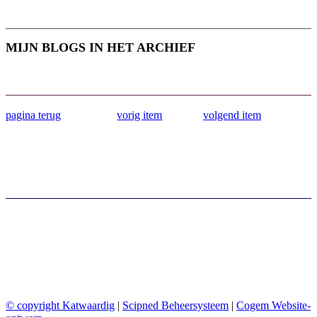
MIJN BLOGS IN HET ARCHIEF
pagina terug
vorig item
volgend item
© copyright Katwaardig
|
Scipned Beheersysteem
|
Cogem Website-