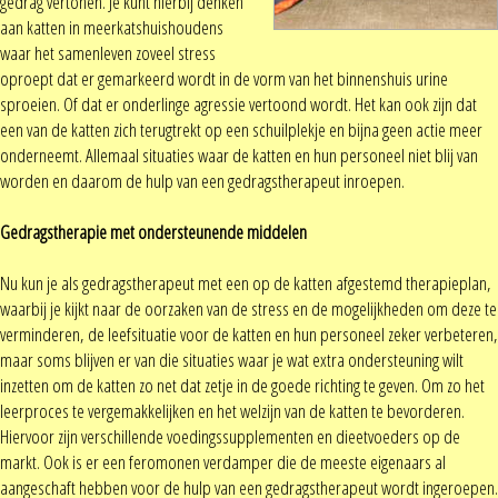
gedrag vertonen. Je kunt hierbij denken
aan katten in meerkatshuishoudens
waar het samenleven zoveel stress
oproept dat er gemarkeerd wordt in de vorm van het binnenshuis urine
sproeien. Of dat er onderlinge agressie vertoond wordt. Het kan ook zijn dat
een van de katten zich terugtrekt op een schuilplekje en bijna geen actie meer
onderneemt. Allemaal situaties waar de katten en hun personeel niet blij van
worden en daarom de hulp van een gedragstherapeut inroepen.
Gedragstherapie met ondersteunende middelen
Nu kun je als gedragstherapeut met een op de katten afgestemd therapieplan,
waarbij je kijkt naar de oorzaken van de stress en de mogelijkheden om deze te
verminderen, de leefsituatie voor de katten en hun personeel zeker verbeteren,
maar soms blijven er van die situaties waar je wat extra ondersteuning wilt
inzetten om de katten zo net dat zetje in de goede richting te geven. Om zo het
leerproces te vergemakkelijken en het welzijn van de katten te bevorderen.
Hiervoor zijn verschillende voedingssupplementen en dieetvoeders op de
markt. Ook is er een feromonen verdamper die de meeste eigenaars al
aangeschaft hebben voor de hulp van een gedragstherapeut wordt ingeroepen.