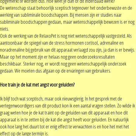
opgemerkt te worden dus. Hoe weet je dan of dit inderdaad werkt?
De wetenschap staat behoorlijk sceptisch tegenover het onderbewuste en de
werking van subliminale boodschappen. Bij mensen zijn er studies naar
subliminale boodschappen gedaan, maar wetenschappelijk bewezen is er nog
niets.
Ook de werking van de RelaxoPet is nog niet wetenschappelijk vastgesteld. Als
aantoonbaar de spiegel van de stress hormonen cortisol, adrenaline en
noradrenaline bij gebruik van dit apparaat verlaagd zou zijn, ja dan is er bewijs.
Maar op het moment zijn er helaas nog geen onderzoeksresultaten
beschikbaar. Sterker nog, er wordt nog geen wetenschappelijk onderzoek
gedaan. We moeten dus afgaan op de ervaringen van gebruikers.
Hoe train je de kat met angst voor geluiden?
Ik blijf toch wat sceptisch, maar ook nieuwsgierig. In het gesprek met de
vertegenwoordigers van dit product kon ik een aantal vragen stellen. Zo wilde ik
graag weten hoe je de kat traint op de geluiden van dit apparaat en hoe dit
apparaat is in te zetten bij de kat die angst heeft voor geluiden. En natuurlijk
ook hoe lang het duurt tot er enig effect te verwachten is en hoe het met het
effect op de lange termijn is.