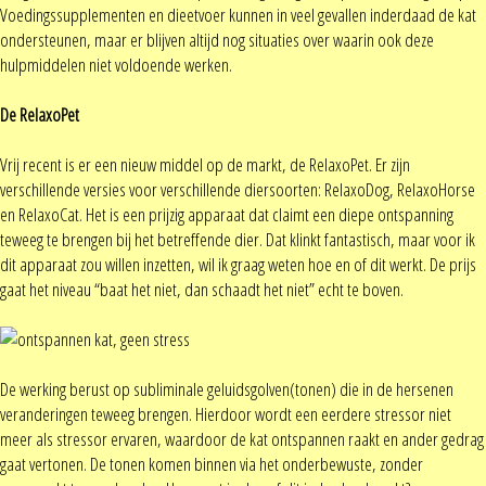
Voedingssupplementen en dieetvoer kunnen in veel gevallen inderdaad de kat
ondersteunen, maar er blijven altijd nog situaties over waarin ook deze
hulpmiddelen niet voldoende werken.
De RelaxoPet
Vrij recent is er een nieuw middel op de markt, de RelaxoPet. Er zijn
verschillende versies voor verschillende diersoorten: RelaxoDog, RelaxoHorse
en RelaxoCat. Het is een prijzig apparaat dat claimt een diepe ontspanning
teweeg te brengen bij het betreffende dier. Dat klinkt fantastisch, maar voor ik
dit apparaat zou willen inzetten, wil ik graag weten hoe en of dit werkt. De prijs
gaat het niveau “baat het niet, dan schaadt het niet” echt te boven.
De werking berust op subliminale geluidsgolven(tonen) die in de hersenen
veranderingen teweeg brengen. Hierdoor wordt een eerdere stressor niet
meer als stressor ervaren, waardoor de kat ontspannen raakt en ander gedrag
gaat vertonen. De tonen komen binnen via het onderbewuste, zonder