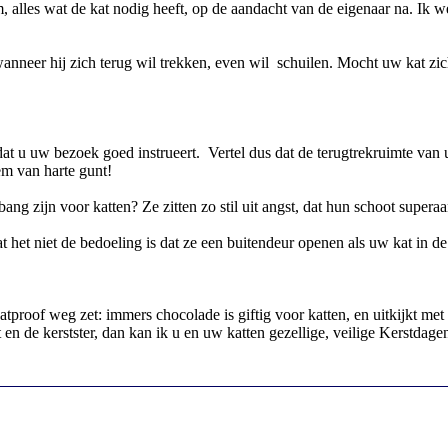
alles wat de kat nodig heeft, op de aandacht van de eigenaar na. Ik weet
anneer hij zich terug wil trekken, even wil schuilen. Mocht uw kat zich
dat u uw bezoek goed instrueert. Vertel dus dat de terugtrekruimte van
em van harte gunt!
ang zijn voor katten? Ze zitten zo stil uit angst, dat hun schoot supera
het niet de bedoeling is dat ze een buitendeur openen als uw kat in de b
 catproof weg zet: immers chocolade is giftig voor katten, en uitkijkt 
st en de kerstster, dan kan ik u en uw katten gezellige, veilige Kerstdag