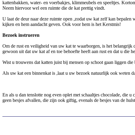
kattenbakken, water- en voerbakjes, klimmeubels en speeltjes. Kortom, 
Neem hiervoor wel een ruimte die de kat prettig vindt.
U laat de deur naar deze ruimte open ,zodat uw kat zelf kan bepalen w
kijken en hem aandacht geven. Ook voor hem is het Kerstmis!
Bezoek instrueren
Om de rust en veiligheid van uw kat te waarborgen, is het belangrijk 
gewoon uit dat uw kat af en toe behoefte heeft aan rust en dat u die h
Wist u trouwens dat katten juist bij mensen op schoot gaan liggen die b
Als uw kat een binnenkat is ,laat u uw bezoek natuurlijk ook weten dat 
En als u dan tenslotte nog even oplet met schaaltjes chocolade, die u
geen besjes afvallen, die zijn ook giftig, evenals de besjes van de hul