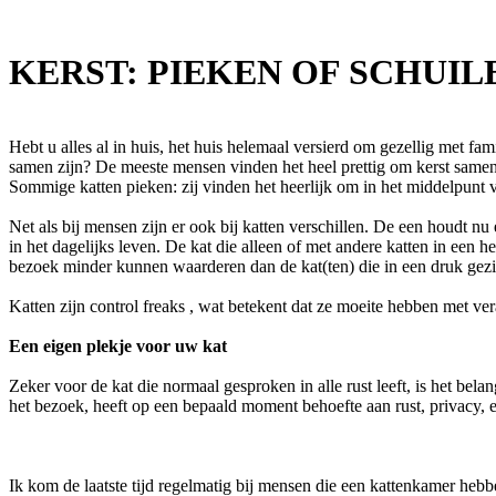
KERST: PIEKEN OF SCHUIL
Hebt u alles al in huis, het huis helemaal versierd om gezellig met f
samen zijn? De meeste mensen vinden het heel prettig om kerst samen t
Sommige katten pieken: zij vinden het heerlijk om in het middelpunt v
Net als bij mensen zijn er ook bij katten verschillen. De een houdt n
in het dagelijks leven. De kat die alleen of met andere katten in een
bezoek minder kunnen waarderen dan de kat(ten) die in een druk gez
Katten zijn control freaks , wat betekent dat ze moeite hebben met ve
Een eigen plekje voor uw kat
Zeker voor de kat die normaal gesproken in alle rust leeft, is het bel
het bezoek, heeft op een bepaald moment behoefte aan rust, privacy, e
Ik kom de laatste tijd regelmatig bij mensen die een kattenkamer heb