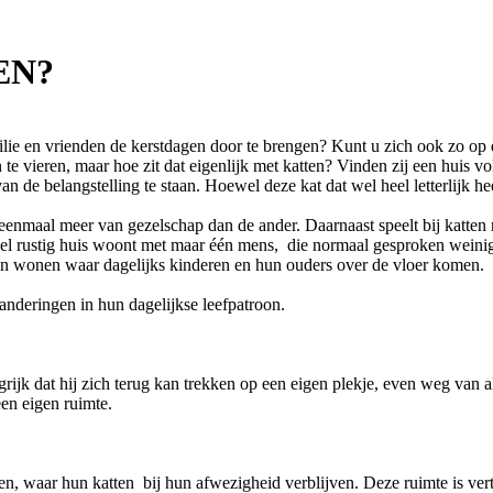
EN?
amilie en vrienden de kerstdagen door te brengen? Kunt u zich ook zo op
e vieren, maar hoe zit dat eigenlijk met katten? Vinden zij een huis v
an de belangstelling te staan. Hoewel deze kat dat wel heel letterlijk h
u eenmaal meer van gezelschap dan de ander. Daarnaast speelt bij katten
 heel rustig huis woont met maar één mens, die normaal gesproken weinig 
in wonen waar dagelijks kinderen en hun ouders over de vloer komen.
randeringen in hun dagelijkse leefpatroon.
angrijk dat hij zich terug kan trekken op een eigen plekje, even weg van 
en eigen ruimte.
ben, waar hun katten bij hun afwezigheid verblijven. Deze ruimte is ve